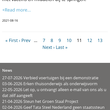
+Read more...
2021-08-16
« First
‹ Prev
…
7
8
9
10
11
12
13
Next ›
Last »
News
27-07-2026 Verbied voertuigen bij een demonstratie
03-06-2026 Erken thuisonderwijs als onderwijsvorm
22-05-2026 Let op, u ontvangt alleen e-mail van ons als u
dat zélf aangeeft
21-04-2026 Steun het Groen Staal Project
02-04-2026 Geef Tata Steel Nederland geen staatssteun